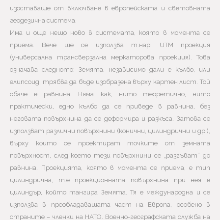
изоставаше от включване в европейската и световната
геодезична система.
Има и още нещо ново в системата, която в момента се
приема. Вече ще се използва т.нар. UTM проекция
(универсална трансверзална меркаторова проекция). Това
означава следното: Земята, независимо дали е кълбо, или
елипсоид, трябва да бъде изобразена върху картен лист. Той
обаче е равнина. Няма как, нито теоретично, нито
практически, едно кълбо да се приведе в равнина, без
неговата повърхнина да се деформира и разкъса. Затова се
използват различни повърхнини (конични, цилиндрични и др.),
върху които се проектират точките от земната
повърхност, след което тези повърхнини се „разгъват” до
равнина. Проекцията, която в момента се приема, е тип
цилиндрична, т.е проекционната повърхнина при нея е
цилиндър, който тангира Земята. Тя е международна и се
използва в преобладаващата част на Европа, особено в
страните – членки на НАТО. Военно-географската служба на