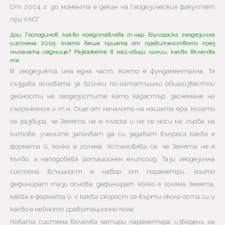
От 2004 г. до момента е декан на Геодезическия факултет
при УАСГ.
Доц. Господинов, какво представлява т.нар. Българска геодезична
система 2005, която беше приета от правителството през
миналата седмица? Разкажете в най-общи линии какво включва
тя.
В геодезията има една част, която е фундаментална. Тя
създава основата за всички по-нататъшни общоизвестни
дейности на геодезистите като кадастър, заснемане на
съоръжения и т.н. Още от началото на нашата ера, когато
се разбира, че Земята не е плоска и не се носи на гърба на
китове, учените започват да си задават въпроса каква е
формата й, колко е голяма. Установява се, че Земята не е
кълбо, а наподобява ротационен елипсоид. Тази геодезична
система всъщност е набор от параметри, които
дефинират тази основа, дефинират колко е голяма Земята,
каква е формата й, с каква скорост се върти около оста си и
какво е нейното гравитационно поле.
Новата система включва четири параметъра, изведени на