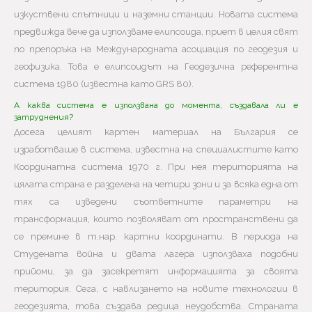
изкуствени спътници и наземни станции. Новата система
предвижда вече да използваме елипсоида, приет в целия свят
по препоръка на Международната асоциация по геодезия и
геофизика. Това е елипсоидът на Геодезична референтна
система 1980 (известна като GRS 80).
А каква система е използвана до момента, създавала ли е
затруднения?
Досега целият картен материал на България се
изработваше в система, известна на специалистите като
Координатна система 1970 г. При нея територията на
цялата страна е разделена на четири зони и за всяка една от
тях са изведени съответните параметри на
трансформация, които позволяват от пространствени да
се премине в т.нар. картни координати. В периода на
Студената война и двата лагера използваха подобни
прийоми, за да засекретят информацията за своята
територия. Сега, с навлизането на новите технологии в
геодезията, това създава редица неудобства. Страната