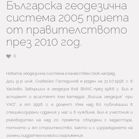
Българска геодезична
система 2005 приета
от правителството
през 2010 год.
0
Новата геодезична система е качествен скок напред
Доц. д-р инж. Славейко Господинов е роден на 31.07.1958 г. в
Хасково. Завършил е геодезия във ВИАС през 1986 г. Бил е
аспирант и асистент към катедра „Висша геодезия” при
УАСГ, а от 1996 г. е доцент. Има над 80 публикации в
специализирани издания у нас и в чужбина. Бил е участник и
ръководител на над 20 проекта, свързани с кадастъра,
пътното и жп строителство, както и с изграждането на
големи хидротехнически съоръжения.