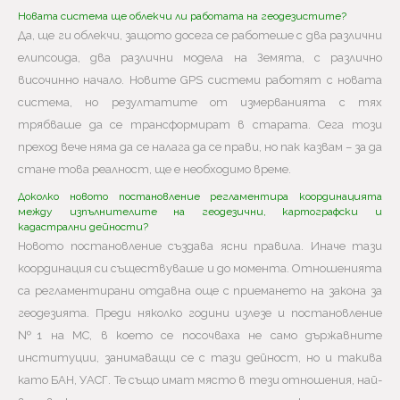
Новата система ще облекчи ли работата на геодезистите?
Да, ще ги облекчи, защото досега се работеше с два различни
елипсоида, два различни модела на Земята, с различно
височинно начало. Новите GPS системи работят с новата
система, но резултатите от измерванията с тях
трябваше да се трансформират в старата. Сега този
преход вече няма да се налага да се прави, но пак казвам – за да
стане това реалност, ще е необходимо време.
Доколко новото постановление регламентира координацията
между изпълнителите на геодезични, картографски и
кадастрални дейности?
Новото постановление създава ясни правила. Иначе тази
координация си съществуваше и до момента. Отношенията
са регламентирани отдавна още с приемането на закона за
геодезията. Преди няколко години излезе и постановление
№1 на МС, в което се посочваха не само държавните
институции, занимаващи се с тази дейност, но и такива
като БАН, УАСГ. Те също имат място в тези отношения, най-