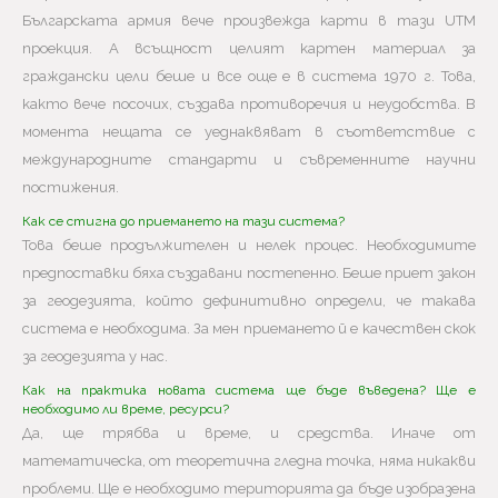
Българската армия вече произвежда карти в тази UTM
проекция. А всъщност целият картен материал за
граждански цели беше и все още е в система 1970 г. Това,
както вече посочих, създава противоречия и неудобства. В
момента нещата се уеднаквяват в съответствие с
международните стандарти и съвременните научни
постижения.
Как се стигна до приемането на тази система?
Това беше продължителен и нелек процес. Необходимите
предпоставки бяха създавани постепенно. Беше приет закон
за геодезията, който дефинитивно определи, че такава
система е необходима. За мен приемането й е качествен скок
за геодезията у нас.
Как на практика новата система ще бъде въведена? Ще е
необходимо ли време, ресурси?
Да, ще трябва и време, и средства. Иначе от
математическа, от теоретична гледна точка, няма никакви
проблеми. Ще е необходимо територията да бъде изобразена