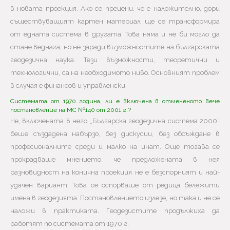
в новата проекция. Ако се прецени, че е наложително, дори
съществуващият картен материал ще се трансформира
от едната система в другата. Това няма и не би могло да
стане веднага, но не заради възможностите на българската
геодезична наука. Тези възможности, теоретични и
технологични, са на необходимото ниво. Основният проблем
в случая е финансов и управленски.
Системата от 1970 година, ли е включена в отмененото вече
постановление на МС №140 от 2001 г.?
Не, включената в него „Българска геодезична система 2000”
беше създадена набързо, без дискусии, без обсъждане в
професионалните среди и малко на инат. Още тогава се
прокрадваше мнението, че предложената в нея
разновидност на конична проекция не е безспорният и най-
удачен вариант. Това се оспорваше от редица бележити
имена в геодезията. Постановлението излезе, но така и не се
наложи в практиката. Геодезистите продължиха да
работят по системата от 1970 г.