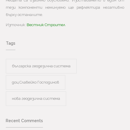
Нещата са взаимно обусловени. Изоставането в един от
тези компоненти неминуемо ще рефлектира негативно
върху останалите.
Източник:
Вестник Строител
Tags
българска геодезична система
доц.Славейко Господинов
нова геодезична система
Recent Comments