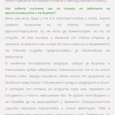
вече в сферата на теоретичната и методическата помощ.
Как новата система ще се отрази на работата на
администрацията и на бизнеса?
Вече има ясна база и тя е в съответствие с това, което
правят колегите ни по света. Колкото до
администрацията, аз не мога да коментирам, но ми се
струва, че има нагласа и желание от тяхна страна за
промяна. Бизнесът има нужда от ясни правила и приемането
на такива създава предпоставки за облекчаване на
работата.
В момента българската геодезия, говоря за бизнеса, е
технически добре обезпечена, технологично тя е на много
високо ниво. Заради кризата обаче много от фирмите са
буквално пред колапс. Обучението на един геодезист е скъпо.
А интерес от страна на младите хора има, приемат се
студенти с почти максимален бал. Те идват мотивирани и
не трябва да се разочароват с времето. Специалността
изисква сериозна подготовка и много фантазия. Това е
единственият геодезически факултет у нас. Повече от 70