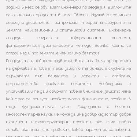
години в него се обучават инженери по геодезия. Дипломите
са официално признати в цяла Европа. Изучават се много
сериозни дисциплини – астрономия, теория на фигурата на
Земята, навигационни и спътникови системи, инженерна
геодезия, географски информационни системи,
фотограметрия, дистанционни методи. Всичко, което се
строи над и под земята, е немислимо без това.
Геодезията и нейното развитие винаги са били приоритет
на държавата. Това е така, защото тя винаги е служела на
държавата във всичките й аспекти – отбрана,
строителство, фискална политика. Необходимо е
управляващите да й обърнат повече внимание, защото няма
кой друг да осигури необходимото финансиране, особено в
тази фундаментална част. Геодезията е богата,
многоспектърна наука. Не може да има добър кадастър, добре
изпълнени инфраструктурни проекти, ако няма добра
основа, ако няма ясни правила с какви параметри се работи.