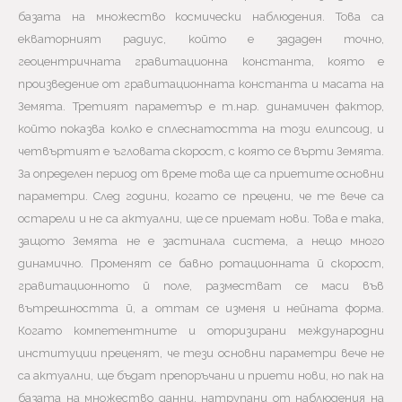
базата на множество космически наблюдения. Това са
екваторният радиус, който е зададен точно,
геоцентричната гравитационна константа, която е
произведение от гравитационната константа и масата на
Земята. Третият параметър е т.нар. динамичен фактор,
който показва колко е сплеснатостта на този елипсоид, и
четвъртият е ъгловата скорост, с която се върти Земята.
За определен период от време това ще са приетите основни
параметри. След години, когато се прецени, че те вече са
остарели и не са актуални, ще се приемат нови. Това е така,
защото Земята не е застинала система, а нещо много
динамично. Променят се бавно ротационната й скорост,
гравитационното й поле, разместват се маси във
вътрешността й, а оттам се изменя и нейната форма.
Когато компетентните и оторизирани международни
институции преценят, че тези основни параметри вече не
са актуални, ще бъдат препоръчани и приети нови, но пак на
базата на множество данни, натрупани от наблюдения на