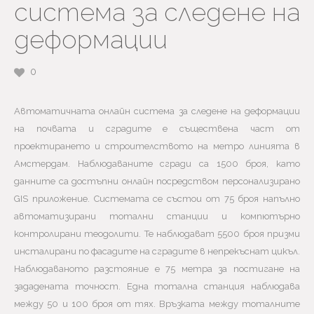
система за следене на
деформации
0
Автоматичната онлайн система за следене на деформации
на почвата и сградите е съществена част от
проектирането и строителството на метро линията в
Амстердам. Наблюдаваните сгради са 1500 броя, като
данните са достъпни онлайн посредством персонализирано
GIS приложение. Системата се състои от 75 броя напълно
автоматизирани тотални станции и компютърно
контролирани теодолити. Те наблюдават 5500 броя призми
инсталирани по фасадите на сградите в непрекъснат цикъл.
Наблюдаваното разстояние е 75 метра за постигане на
зададената точност. Една тотална станция наблюдава
между 50 и 100 броя от тях. Връзката между тоталните