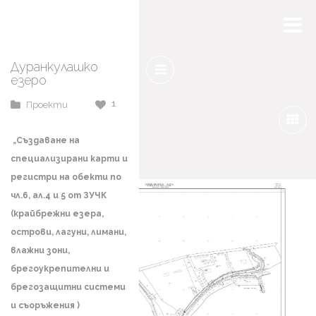
Дуранкулашко
езеро
1
Проекти
„Създаване на
специализирани карти и
регистри на обекти по
чл.6, ал.4 и 5 от ЗУЧК
(крайбрежни езера,
острови, лагуни, лимани,
влажни зони,
брегоукрепителни и
брегозащитни системи
и съоръжения )