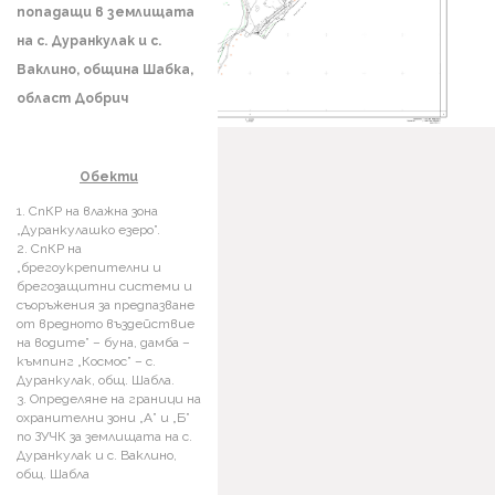
попадащи в землищата
на с. Дуранкулак и с.
Ваклино, община Шабка,
област Добрич
Обекти
СпКР на влажна зона
„Дуранкулашко езеро”.
СпКР на
„брегоукрепителни и
брегозащитни системи и
съоръжения за предпазване
от вредното въздействие
на водите” – буна, дамба –
къмпинг „Космос” – с.
Дуранкулак, общ. Шабла.
Определяне на граници на
охранителни зони „А” и „Б”
по ЗУЧК за землищата на с.
Дуранкулак и с. Ваклино,
общ. Шабла